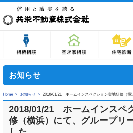
1.相続対策は、不動産の「分割対策」を最優先しましょう！
2.不良不動産の相続は、費用負担の先送りです！
3.生前に、不良不動産を優良資産に換えておきましょう！
4.相続発生後にできることも、「生前実行」しておきましょう！
5.不動産の円満な相続は、不動産の専門家にお任せください！
空き家の総合相談は、当社の『空き家相
空き家の総合診断なら、当社の『空き家
空き家が活用されない理由はさまざま。
空き家を売却した場合の譲渡所得税には
住宅診断とは
住宅診断の様子
住宅診断項目
不具合の実例集
料金表
注意事項
住宅を売却した
中古住宅を購入
ホームインスペ
お知らせ
Home
お知らせ
2018/01/21 ホームインスペクション実地研修
2018/01/21 ホームインス
修（横浜）にて、グループリ
した。