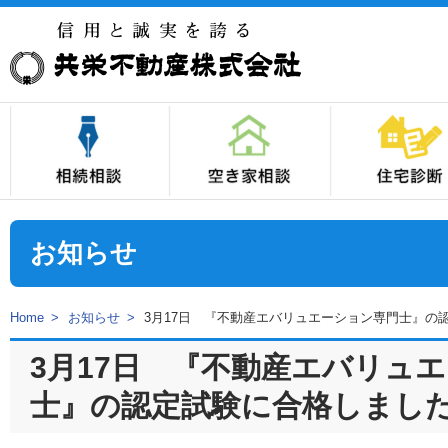
1.相続対策は、不動産の「分割対策」を最優先しましょう！
2.不良不動産の相続は、費用負担の先送りです！
3.生前に、不良不動産を優良資産に換えておきましょう！
4.相続発生後にできることも、「生前実行」しておきましょう！
5.不動産の円満な相続は、不動産の専門家にお任せください！
空き家の総合相談は、当社の『空き家相
空き家の総合診断なら、当社の『空き家
空き家が活用されない理由はさまざま。
空き家を売却した場合の譲渡所得税には
住宅診断とは
住宅診断の様子
住宅診断項目
不具合の実例集
料金表
注意事項
住宅を売却した
中古住宅を購入
ホームインスペ
お知らせ
Home
お知らせ
3月17日 『不動産エバリュエーション専門士』の
3月17日 『不動産エバリュ
士』の認定試験に合格しまし