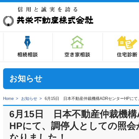
1.相続対策は、不動産の「分割対策」を最優先しましょう！
2.不良不動産の相続は、費用負担の先送りです！
3.生前に、不良不動産を優良資産に換えておきましょう！
4.相続発生後にできることも、「生前実行」しておきましょう！
5.不動産の円満な相続は、不動産の専門家にお任せください！
空き家の総合相談は、当社の『空き家相
空き家の総合診断なら、当社の『空き家
空き家が活用されない理由はさまざま。
空き家を売却した場合の譲渡所得税には
住宅診断とは
住宅診断の様子
住宅診断項目
不具合の実例集
料金表
注意事項
住宅を売却した
中古住宅を購入
ホームインスペ
お知らせ
Home
お知らせ
6月15日 日本不動産仲裁機構ADRセンターHP
6月15日 日本不動産仲裁機構
HPにて、調停人としての照会
なりました！